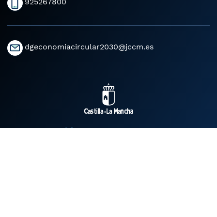
925267800
dgeconomiacircular2030@jccm.es