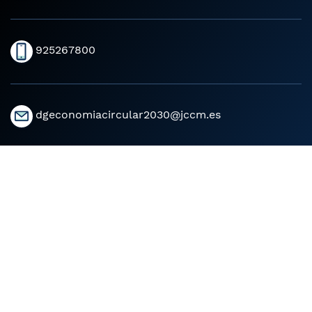
925267800
dgeconomiacircular2030@jccm.es