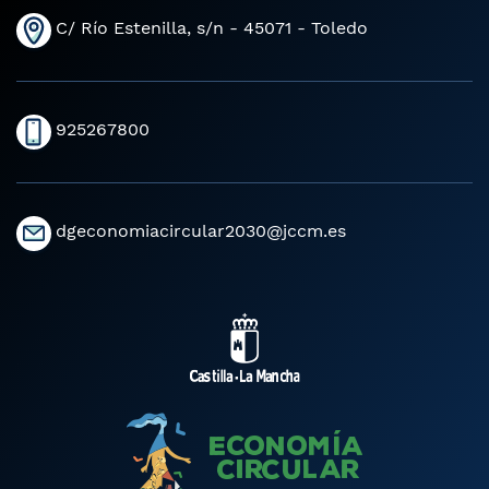
C/ Río Estenilla, s/n - 45071 - Toledo
925267800
dgeconomiacircular2030@jccm.es