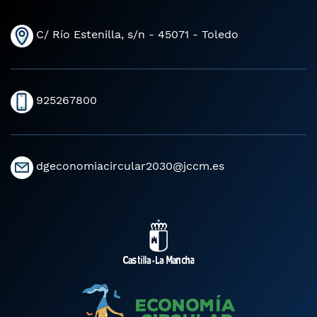
C/ Río Estenilla, s/n - 45071 - Toledo
925267800
dgeconomiacircular2030@jccm.es