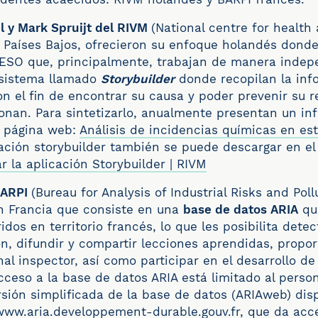
el
y
Mark Spruijt del RIVM
(National centre for health
 Países Bajos, ofrecieron su enfoque holandés donde
ESO que, principalmente, trabajan de manera indep
 sistema llamado
Storybuilder
donde recopilan la inf
on el fin de encontrar su causa y poder prevenir su r
onan. Para sintetizarlo, anualmente presentan un in
u página web:
Análisis de incidencias químicas en es
ación storybuilder también se puede descargar en el
r la aplicación Storybuilder | RIVM
BARPI
(Bureau for Analysis of Industrial Risks and Poll
 Francia que consiste en una
base de datos ARIA
que
idos en territorio francés, lo que les posibilita dete
n, difundir y compartir lecciones aprendidas, propo
nal inspector, así como participar en el desarrollo d
acceso a la base de datos ARIA está limitado al perso
sión simplificada de la base de datos (ARIAweb) disp
/www.aria.developpement-durable.gouv.fr
, que da acc