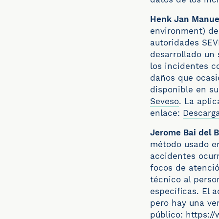
Henk Jan Manu
environment) de
autoridades SEV
desarrollado un
los incidentes c
daños que ocasi
disponible en s
Seveso
.
La aplic
enlace:
Descarga
Jerome Bai del 
método usado en
accidentes ocurr
focos de atenció
técnico al perso
específicas. El 
pero hay una ver
público:
https:/