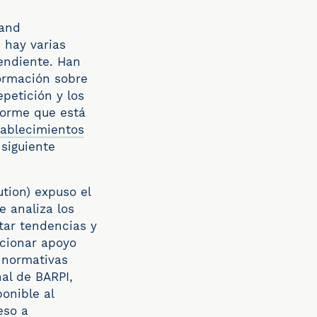
 and
 hay varias
endiente
. Han
ormación sobre
epetición y los
forme que está
tablecimientos
 siguiente
ution) expuso el
 analiza los
ctar tendencias y
rcionar apoyo
e normativas
nal de BARPI,
onible al
eso a