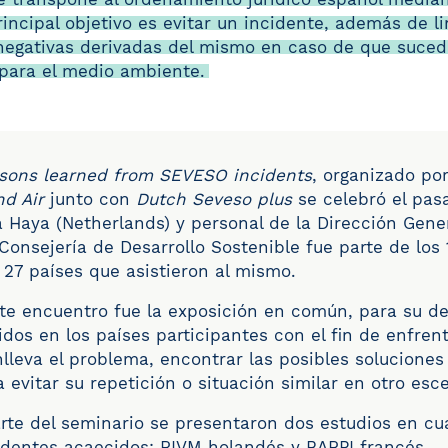
incipal objetivo es evitar un incidente,
además de li
egativas derivadas del mismo en caso de que suceda
para el medio ambiente.
sons learned from SEVESO incidents
, organizado po
nd Air
junto con
Dutch Seveso plus
se celebró el pa
a Haya (Netherlands)
y personal de la Dirección Gene
Consejería de Desarrollo Sostenible fue parte de los
 27 países que asistieron al mismo.
ste
encuentro fue la exposición en común, para su de
idos en los países participantes con el fin de
enfrent
lleva el problema, encontrar las posibles soluciones
 evitar su repetición o situación similar en otro esce
rte del seminario se presentaron dos estudios en cu
identes acaecidos: RIVM holandés y BARPI francés.