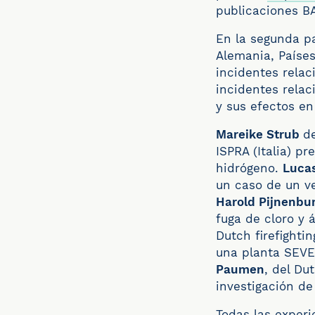
publicaciones B
En la segunda pa
Alemania, Países
incidentes relac
incidentes relac
y sus efectos en 
Mareike Strub
d
ISPRA (Italia) p
hidrógeno.
Lucas
un caso de un ve
Harold Pijnenbu
fuga de cloro y 
Dutch firefight
una planta SEVES
Paumen
, del Du
investigación d
Todas las experi