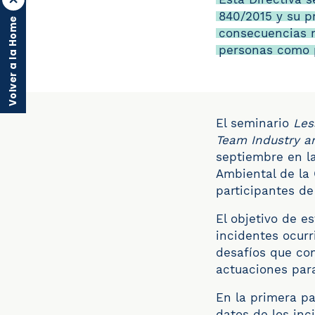
840/2015 y su pr
Volver a la Home
consecuencias n
personas como 
El seminario
Les
Team Industry a
septiembre
en l
Ambiental de la 
participantes de
El objetivo de e
incidentes ocurr
desafíos que con
actuaciones para
En la primera pa
datos de los inc