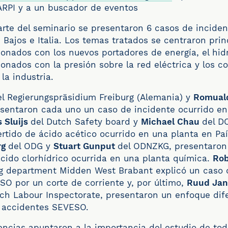
ARPI y a un buscador de eventos
rte del seminario se presentaron 6 casos de inciden
 Bajos e Italia. Los temas tratados se centraron pri
ionados con los nuevos portadores de energía, el hid
ionados con la presión sobre la red eléctrica y los c
la industria.
el Regierungspräsidium Freiburg (Alemania) y
Romual
resentaron cada uno un caso de incidente ocurrido e
 Sluijs
del Dutch Safety board y
Michael Chau
del D
rtido de ácido acético ocurrido en una planta en Paí
rg
del ODG y
Stuart Gunput
del ODNZKG, presentaron
ácido clorhídrico ocurrida en una planta química.
Rob
ing department Midden West Brabant explicó un caso 
O por un corte de corriente y, por último,
Ruud Ja
tch Labour Inspectorate, presentaron un enfoque dif
e accidentes SEVESO.
encias apuntaron a la importancia del estudio de tod