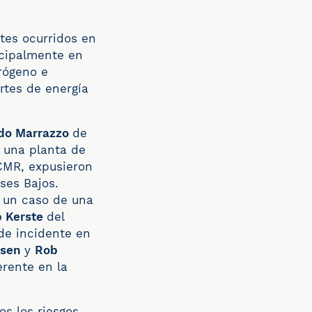
tes ocurridos en
ncipalmente en
rógeno e
ortes de energía
do Marrazzo
de
n una planta de
CMR, expusieron
ses Bajos.
 un caso de una
 Kerste
del
de incidente en
nsen
y
Rob
erente en la
os los riesgos