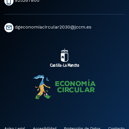
925267800
dgeconomiacircular2030@jccm.es
Aviso Legal
Accesibilidad
Protección de Datos
Contacto