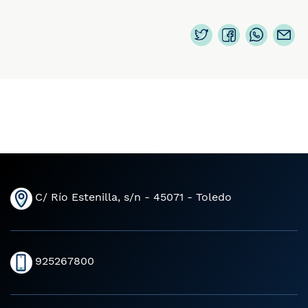
C/ Río Estenilla, s/n - 45071 - Toledo
925267800