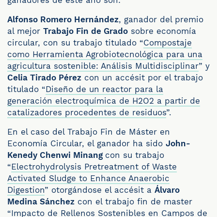
ganadores de este año son:
Alfonso Romero Hernández
, ganador del premio
al mejor
Trabajo Fin de Grado
sobre economía
circular, con su trabajo titulado “
Compostaje
como Herramienta Agrobiotecnológica para una
agricultura sostenible: Análisis Multidisciplinar
” y
Celia Tirado Pérez
con un accésit por el trabajo
titulado “
Diseño de un reactor para la
generación electroquímica de H2O2 a partir de
catalizadores procedentes de residuos
”.
En el caso del Trabajo Fin de Máster en
Economía Circular, el ganador ha sido
John-
Kenedy Chenwi Minang
con su trabajo
“
Electrohydrolysis Pretreatment of Waste
Activated Sludge to Enhance Anaerobic
Digestion
” otorgándose el accésit a
Álvaro
Medina Sánchez
con el trabajo fin de master
“
Impacto de Rellenos Sostenibles en Campos de