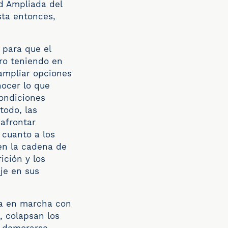
ad Ampliada del
sta entonces,
 para que el
ero teniendo en
 ampliar opciones
ocer lo que
ondiciones
todo, las
afrontar
 cuanto a los
en la cadena de
ición y los
aje en sus
sta en marcha con
, colapsan los