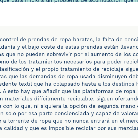
o que dará inicio a un problema de acumulación que n
ontrol de prendas de ropa baratas, la falta de conc
adanía y el bajo coste de estas prendas están llevand
 que no pueden sobrevivir por el aumento de los co
o de los tratamientos necesarios para poder recicla
clasificación y el propio tratamiento de reciclaje si
ras que las demandas de ropa usada disminuyen debi
dente textil que ha colapsado hasta a los destinos 
. A esto hay que añadir que las plataformas de ropa 
n materiales difícilmente reciclable, siguen ofertan
 con lo que, ni siquiera la opción de segunda mano 
an solo por esa parte concienciada y capaz de valora
te a torrente de ropa que no nunca entrará en el me
 calidad y que es imposible reciclar por sus mezclas