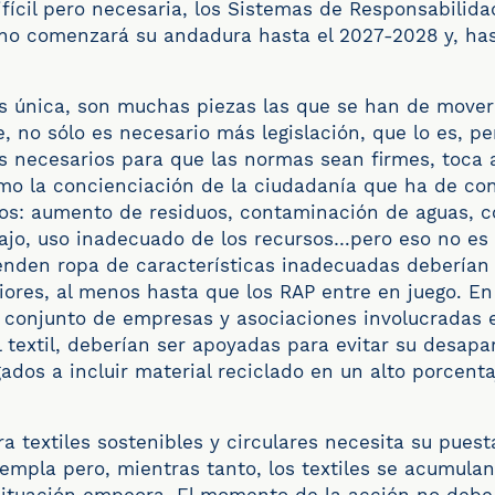
ifícil pero necesaria, los Sistemas de Responsabilid
 no comenzará su andadura hasta el 2027-2028 y, ha
es única, son muchas piezas las que se han de mover
, no sólo es necesario más legislación, que lo es, p
s necesarios para que las normas sean firmes, toca
mo la concienciación de la ciudadanía que ha de con
os: aumento de residuos, contaminación de aguas, c
ajo, uso inadecuado de los recursos…pero eso no es 
nden ropa de características inadecuadas deberían 
ores, al menos hasta que los RAP entre en juego. En
l conjunto de empresas y asociaciones involucradas 
 textil, deberían ser apoyadas para evitar su desapar
gados a incluir material reciclado en un alto porcent
ra textiles sostenibles y circulares necesita su pue
empla pero, mientras tanto, los textiles se acumulan