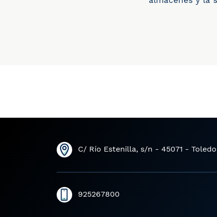
almacenes y la 
C/ Río Estenilla, s/n - 45071 - Toledo
925267800