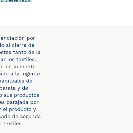
o tiene fácil
ienciación por
o al cierre de
stes tanto de la
r los textiles.
guen en aumento
do a la ingente
habituales de
barata y de
do sus productos
es barajada por
r el producto y
rcado de segunda
 textiles.