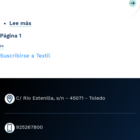
Lee más
sobre
CEOE
Paginación
Página 1
CEPYME
Siguiente
››
Cuenca
página
Suscribirse a Textil
C/ Río Estenilla, s/n - 45071 - Toledo
925267800