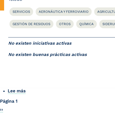
SERVICIOS
AERONÁUTICA Y FERROVIARIO
AGRICULTU
GESTIÓN DE RESIDUOS
OTROS
QUÍMICA
SIDERU
No existen iniciativas activas
No existen buenas prácticas activas
Lee más
sobre
TDOT
Paginación
Página 1
Soluciones
Siguiente
››
Sostenibles