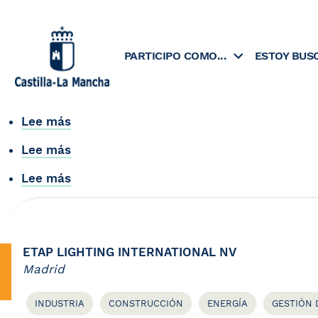
Skip
to
content
PARTICIPO COMO...
ESTOY BUS
Lee más
sobre
COPROYMA
Lee más
sobre
OFITEC
Lee más
sobre
INGENIERIA
INGENIA
Y
CALIDAD
PROYECTOS,
Y
S.L.
MEDIO
ETAP LIGHTING INTERNATIONAL NV
AMBIENTE
Madrid
INDUSTRIA
CONSTRUCCIÓN
ENERGÍA
GESTIÓN 