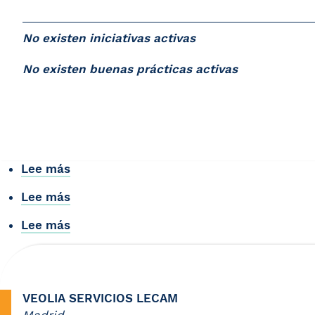
No existen iniciativas activas
No existen buenas prácticas activas
Lee más
sobre
RODENAS
Lee más
sobre
Y
Sygma
RIVERA
Lee más
sobre
Sostenibilidad
SA
Derivados
Asfálticos
Normalizados
VEOLIA SERVICIOS LECAM