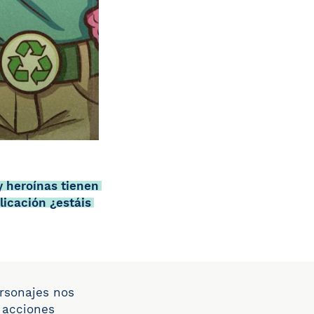
y heroínas tienen
licación ¿estáis
ersonajes nos
 acciones