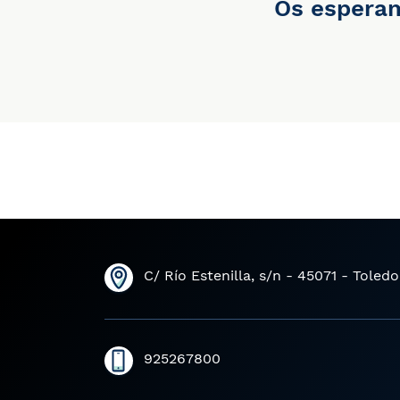
Os espera
C/ Río Estenilla, s/n - 45071 - Toledo
925267800