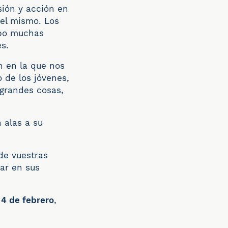
sión y acción en
del mismo. Los
abo muchas
es.
n en la que nos
 de los jóvenes,
 grandes cosas,
 alas a su
e vuestras
rar en sus
a
4 de febrero
,