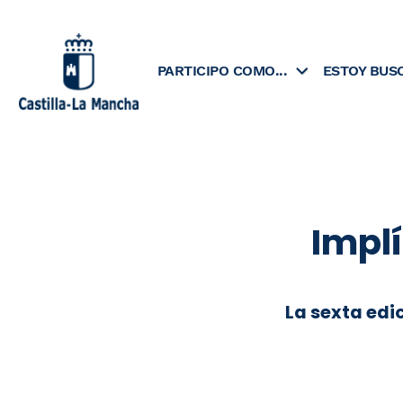
Skip
to
content
PARTICIPO COMO...
ESTOY BUS
Implí
La sexta edi