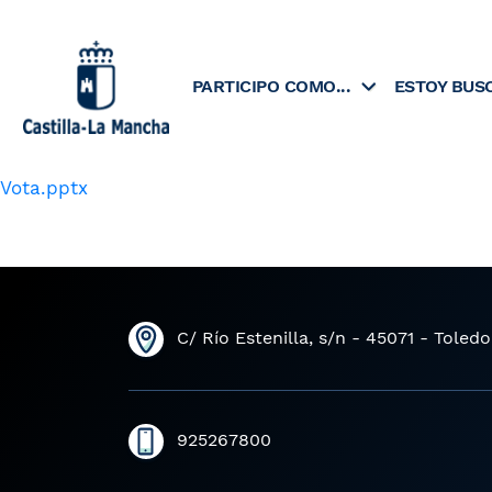
Skip
to
content
PARTICIPO COMO...
ESTOY BUS
Vota.pptx
C/ Río Estenilla, s/n - 45071 - Toledo
925267800