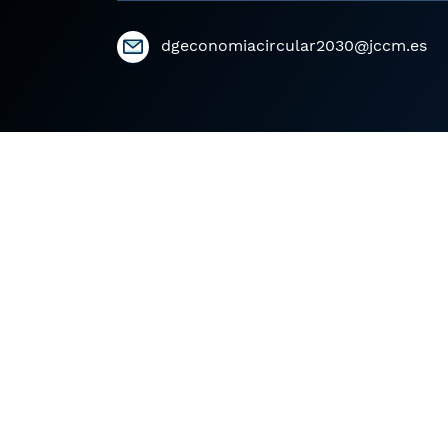
dgeconomiacircular2030@jccm.es