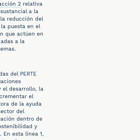
 acción 2
relativa
sustancial a la
la reducción del
la puesta en el
en que actúen en
nadas a la
temas.
udas del PERTE
uaciones
el desarrollo, la
ncrementar el
tora de la ayuda
sector del
vación dentro de
ostenibilidad y
 En esta línea 1,