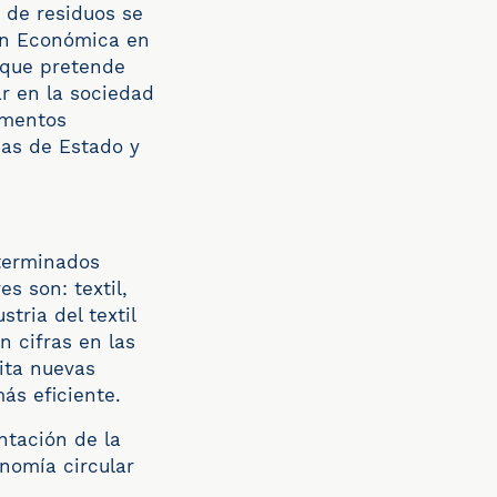
 de residuos se
ión Económica en
 que pretende
ar en la sociedad
umentos
das de Estado y
terminados
s son: textil,
tria del textil
n cifras en las
ita nuevas
ás eficiente.
ntación de la
nomía circular