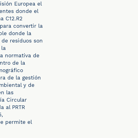
isión Europea el
nentes donde el
ma C12.R2
para convertir la
ble donde la
 de residuos son
 la
la normativa de
ntro de la
mográfico
ra de la gestión
ambiental y de
n las
ía Circular
da al PRTR
5,
e permite el