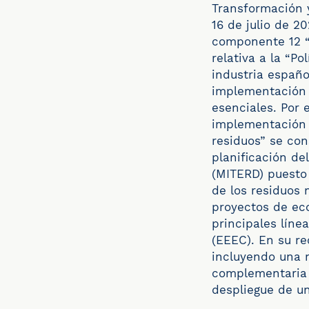
Transformación 
16 de julio de 2
componente 12 “P
relativa a la “Po
industria españo
implementación d
esenciales. Por 
implementación 
residuos” se con
planificación de
(MITERD) puesto 
de los residuos 
proyectos de ec
principales líne
(EEEC). En su r
incluyendo una n
complementaria a
despliegue de u