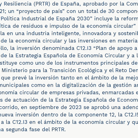
y Resiliencia (PRTR) de España, aprobado por la Com
021; un “proyecto de país” con un total de 30 compo
olítica Industrial de España 2030” incluye la refor
lítica de residuos e impulso de la economía circular” 
la en una industria inteligente, innovadora y sosteni
e la economía circular y las inversiones en materia
ello, la inversión denominada C12.I3 “Plan de apoyo a
de la Estrategia Española de Economía Circular y a 
stituye como uno de los instrumentos principales de
l Ministerio para la Transición Ecológica y el Reto De
que prevé la inversión tanto en el ámbito de la mejo
municipales como en la digitalización de la gestión 
onomía circular de empresas privadas, enmarcadas e
as de actuación de la Estrategia Española de Econom
ecorrido, en septiembre de 2023 se aprobó una aden
ueva inversión dentro de la componente 12, la C12.I
 la C12.I3 en el ámbito de la economía circular y qu
na segunda fase del PRTR.