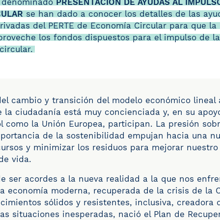
o denominado
PRESENTACIÓN DE AYUDAS AL IMPULSO
CULAR
se han dado a conocer los detalles de las ayu
erivadas del PERTE de Economía Circular para que la 
proveche los fondos dispuestos para el impulso de 
ircular.
el cambio y transición del modelo económico lineal a
e la ciudadanía está muy concienciada y, en su apoyo
 como la Unión Europea, participan. La presión sobr
mportancia de la sostenibilidad empujan hacia una n
cursos y minimizar los residuos para mejorar nuestro
de vida.
de ser acordes a la nueva realidad a la que nos enfr
a economía moderna, recuperada de la crisis de la 
cimientos sólidos y resistentes, inclusiva, creadora
vas situaciones inesperadas, nació el Plan de Recupe