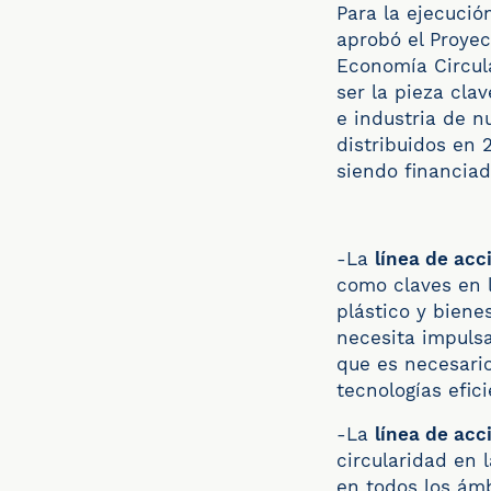
Para la ejecució
aprobó el Proye
Economía Circul
ser la pieza cla
e industria de n
distribuidos en 
siendo financia
-La
línea de acc
como claves en l
plástico y biene
necesita impulsa
que es necesario
tecnologías efic
-La
línea de acc
circularidad en 
en todos los ám