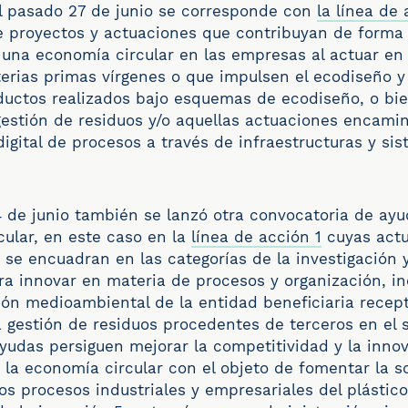
el pasado 27 de junio se corresponde con
la línea de
e proyectos y actuaciones que contribuyan de forma 
 una economía circular en las empresas al actuar en 
rias primas vírgenes o que impulsen el ecodiseño y 
uctos realizados bajo esquemas de ecodiseño, o bi
gestión de residuos y/o aquellas actuaciones encami
igital de procesos a través de infraestructuras y sis
4 de junio también se lanzó otra convocatoria de ay
ular, en este caso en la
línea de acción 1
cuyas act
se encuadran en las categorías de la investigación y 
ara innovar en materia de procesos y organización, i
ión medioambiental de la entidad beneficiaria recep
a gestión de residuos procedentes de terceros en el 
ayudas persiguen mejorar la competitividad y la inno
e la economía circular con el objeto de fomentar la s
os procesos industriales y empresariales del plástico.