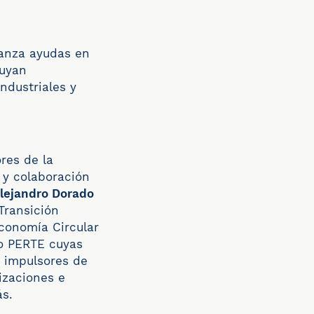
 lanza ayudas en
buyan
industriales y
res de la
 y colaboración
lejandro Dorado
Transición
conomía Circular
do PERTE cuyas
s impulsores de
izaciones e
ás.