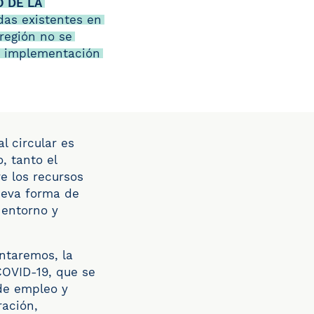
 DE LA
das existentes en
región no se
la implementación
l circular es
, tanto el
e los recursos
ueva forma de
 entorno y
entaremos, la
COVID-19, que se
 de empleo y
ración,