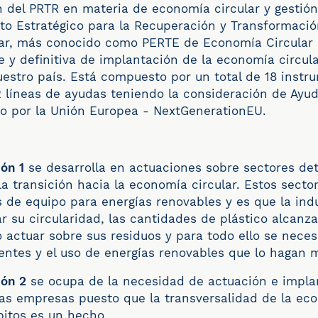
n del PRTR en materia de economía circular y gestión
cto Estratégico para la Recuperación y Transformac
ar, más conocido como PERTE de Economía Circular
ve y definitiva de implantación de la economía circul
uestro país. Está compuesto por un total de 18 instr
2 líneas de ayudas teniendo la consideración de Ayu
do por la Unión Europea - NextGenerationEU.
ión 1
se desarrolla en actuaciones sobre sectores de
a transición hacia la economía circular. Estos sectore
s de equipo para energías renovables y es que la indus
r su circularidad, las cantidades de plástico alcanza
 actuar sobre sus residuos y para todo ello se neces
ientes y el uso de energías renovables que lo hagan m
ión 2
se ocupa de la necesidad de actuación e impla
las empresas puesto que la transversalidad de la eco
bitos es un hecho.